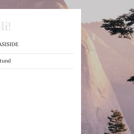
i!
ASISIDE
utund