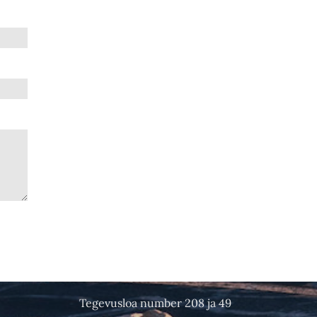
Tegevusloa number 208 ja 49