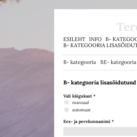
Ter
ESILEHT
INFO
B- KATEGO
B- KATEGOORIA LISASÕID
B- kategooria
BE- kategooria
B- kategooria lisasõidutund
Vali käigukast
manuaal
automaat
Ees- ja perekonnanimi