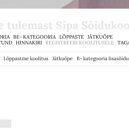
e tulemast Sipa Sõidukool
ORIA
BE- KATEGOORIA
LÕPPASTE
JÄTKUÕPE
UTUND
HINNAKIRI
REGISTREERI KOOLITUSELE
TAG
Lõppastme koolitus
Jätkuõpe
B- kategooria lisasõid