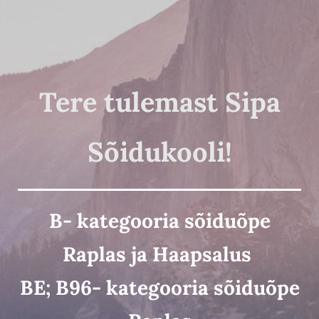
Tere tulemast Sipa
Sõidukooli!
B- kategooria sõiduõpe
Raplas ja Haapsalus
BE; B96- kategooria sõiduõpe