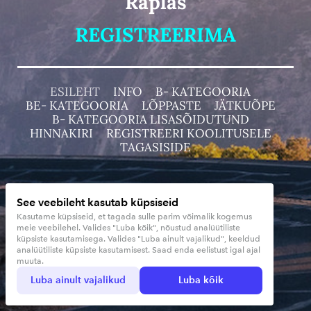
Raplas
REGISTREERIMA
ESILEHT
INFO
B- KATEGOORIA
BE- KATEGOORIA
LÕPPASTE
JÄTKUÕPE
B- KATEGOORIA LISASÕIDUTUND
HINNAKIRI
REGISTREERI KOOLITUSELE
TAGASISIDE
Tegevusloa number 208 ja 49
See veebileht kasutab küpsiseid
sipasoidukool@gmail.com
Kasutame küpsiseid, et tagada sulle parim võimalik kogemus
meie veebilehel. Valides "Luba kõik", nõustud analüütiliste
+372 523 2719 Asso
küpsiste kasutamisega. Valides "Luba ainult vajalikud", keeldud
Sipa Sõidukool OÜ
analüütiliste küpsiste kasutamisest. Saad enda eelistust igal ajal
muuta.
Reg. nr: 16505972
Luba ainult vajalikud
Luba kõik
SEB EE771010220296638221