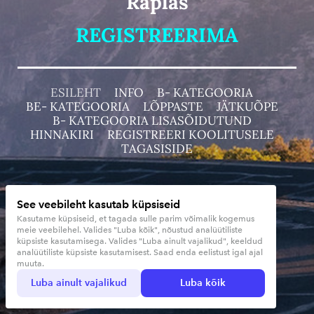
Raplas
REGISTREERIMA
ESILEHT
INFO
B- KATEGOORIA
BE- KATEGOORIA
LÕPPASTE
JÄTKUÕPE
B- KATEGOORIA LISASÕIDUTUND
HINNAKIRI
REGISTREERI KOOLITUSELE
TAGASISIDE
Tegevusloa number 208 ja 49
See veebileht kasutab küpsiseid
sipasoidukool@gmail.com
Kasutame küpsiseid, et tagada sulle parim võimalik kogemus
meie veebilehel. Valides "Luba kõik", nõustud analüütiliste
+372 523 2719 Asso
küpsiste kasutamisega. Valides "Luba ainult vajalikud", keeldud
Sipa Sõidukool OÜ
analüütiliste küpsiste kasutamisest. Saad enda eelistust igal ajal
muuta.
Reg. nr: 16505972
Luba ainult vajalikud
Luba kõik
SEB EE771010220296638221