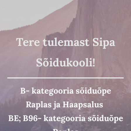
Tere tulemast Sipa
Sõidukooli!
B- kategooria sõiduõpe
Raplas ja Haapsalus
BE; B96- kategooria sõiduõpe